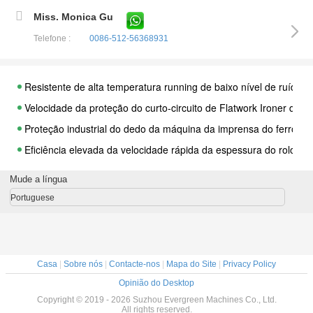
Miss. Monica Gu
Telefone :
0086-512-56368931
Resistente de alta temperatura running de baixo nível de ruído 
Velocidade da proteção do curto-circuito de Flatwork Ironer da l
Proteção industrial do dedo da máquina da imprensa do ferro do
Eficiência elevada da velocidade rápida da espessura do rolo d
Escapamento selado de linho liso das junções giratórias de máq
Mude a língua
Lavanderia Flatwork Ironer de matéria têxtil, armadilha de á
Portuguese
Proteção industrial da sobrecarga da máquina passando de gra
Lavanderia Flatwork Ironer da folha de cama, máquina passando 
O quadro durável forte passando industrial do equipamento da 
Casa
|
Sobre nós
|
Contacte-nos
|
Mapa do Site
|
Privacy Policy
Da velocidade variável da frequência de Flatwork Ironer da lavan
Opinião do Desktop
Elevado desempenho do equipamento da máquina da imprensa d
Copyright © 2019 - 2026 Suzhou Evergreen Machines Co., Ltd.
All rights reserved.