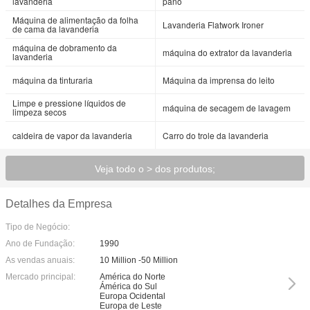
lavanderia
pano
Máquina de alimentação da folha
Lavanderia Flatwork Ironer
de cama da lavanderia
máquina de dobramento da
máquina do extrator da lavanderia
lavanderia
máquina da tinturaria
Máquina da imprensa do leito
Limpe e pressione líquidos de
máquina de secagem de lavagem
limpeza secos
caldeira de vapor da lavanderia
Carro do trole da lavanderia
Veja todo o > dos produtos;
Detalhes da Empresa
Tipo de Negócio:
Ano de Fundação:
1990
As vendas anuais:
10 Million -50 Million
Mercado principal:
América do Norte
Ámérica do Sul
Europa Ocidental
Europa de Leste