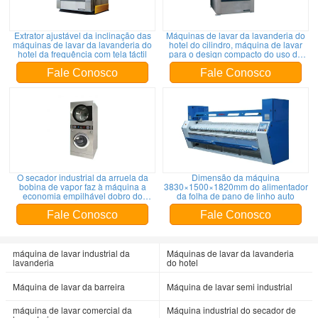
Extrator ajustável da inclinação das
Máquinas de lavar da lavanderia do
máquinas de lavar da lavanderia do
hotel do cilindro, máquina de lavar
hotel da frequência com tela táctil
para o design compacto do uso do
hotel
Fale Conosco
Fale Conosco
O secador industrial da arruela da
Dimensão da máquina
bobina de vapor faz à máquina a
3830×1500×1820mm do alimentador
economia empilhável dobro do
da folha de pano de linho auto
espaço
Fale Conosco
Fale Conosco
máquina de lavar industrial da
Máquinas de lavar da lavanderia
lavanderia
do hotel
Máquina de lavar da barreira
Máquina de lavar semi industrial
máquina de lavar comercial da
Máquina industrial do secador de